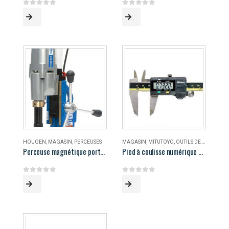
0
out of 5
0
out of 5
HOUGEN
,
MAGASIN
,
PERCEUSES
MAGASIN
,
MITUTOYO
,
OUTILS DE MESURE
Perceuse magnétique portable Hougen HMD906
Pied à coulisse numérique 8″ Mitutoyo
0
out of 5
0
out of 5