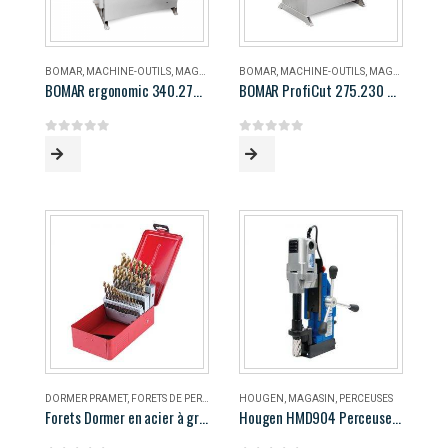
BOMAR
,
MACHINE-OUTILS
,
MAGASIN
BOMAR
,
MACHINE-OUTILS
,
MAGASIN
BOMAR ergonomic 340.278 DG
BOMAR ProfiCut 275.230 DG
0
out of 5
0
out of 5
DORMER PRAMET
,
FORETS DE PERÇAGE
,
MAGASIN
HOUGEN
,
MAGASIN
,
PERCEUSES
Forets Dormer en acier à grande vitesse
Hougen HMD904 Perceuse magnétique portable