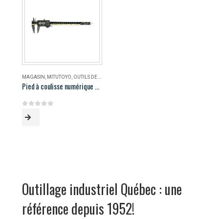
MAGASIN
,
MITUTOYO
,
OUTILS DE MESURE
Pied à coulisse numérique AOS Mitutoyo 500-196-30
0
out of 5
Outillage industriel Québec : une
référence depuis 1952!