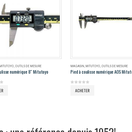
MITUTOYO
,
OUTILS DE MESURE
MAGASIN
,
MITUTOYO
,
OUTILS DE MESURE
ulisse numérique 8″ Mitutoyo
5
0
out of 5
ER
ACHETER
c : une référence depuis 1952!