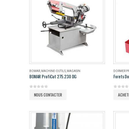
BOMAR
,
MACHINE-OUTILS
,
MAGASIN
DORMER P
BOMAR ProfiCut 275.230 DG
Forets Do
0
out of 5
0
out of 
NOUS CONTACTER
ACHET