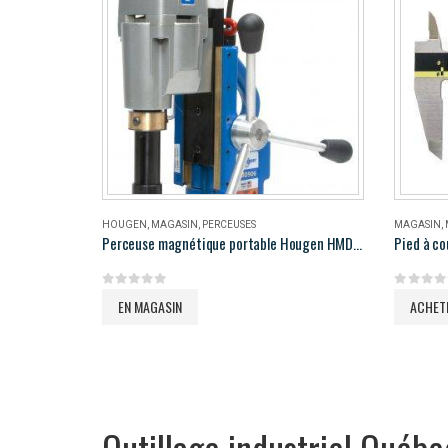
HOUGEN
,
MAGASIN
,
PERCEUSES
MAGASIN
,
Perceuse magnétique portable Hougen HMD906
Pied à co
0
out of 5
0
out of 
EN MAGASIN
ACHET
Outillage industriel Québe