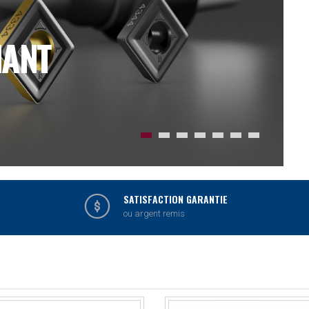
T
SATISFACTION GARANTIE
ou argent remis