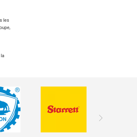
s les
coupe,
 la