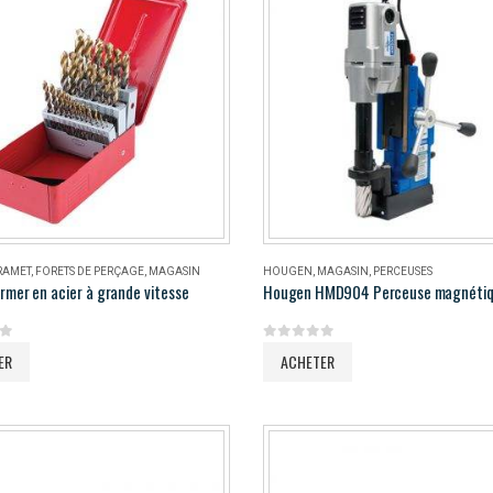
RAMET
,
FORETS DE PERÇAGE
,
MAGASIN
HOUGEN
,
MAGASIN
,
PERCEUSES
rmer en acier à grande vitesse
5
0
out of 5
ER
ACHETER