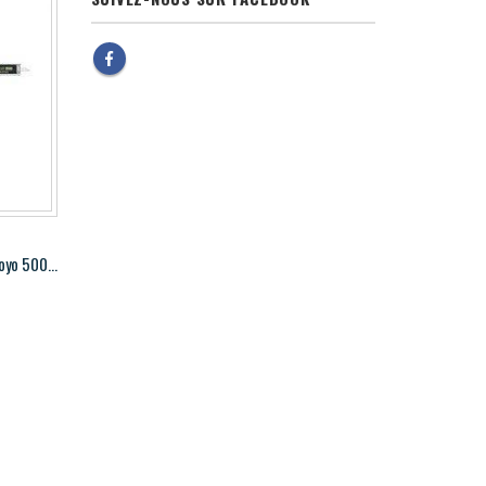
Pied à coulisse numérique AOS Mitutoyo 500-196-30