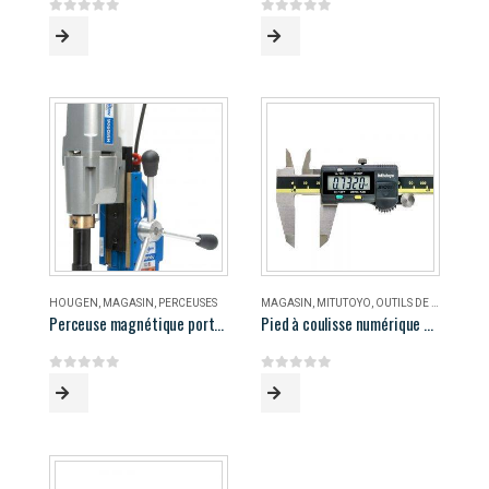
0
out of 5
0
out of 5
HOUGEN
,
MAGASIN
,
PERCEUSES
MAGASIN
,
MITUTOYO
,
OUTILS DE MESURE
Perceuse magnétique portable Hougen HMD906
Pied à coulisse numérique 8″ Mitutoyo
0
out of 5
0
out of 5