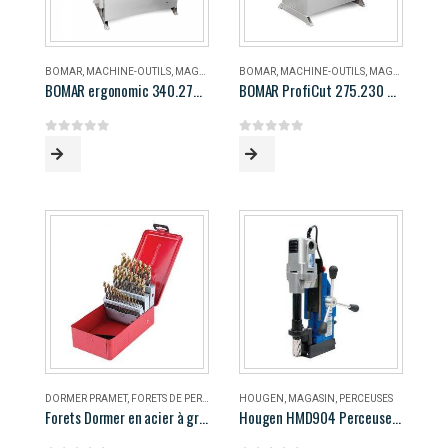
BOMAR
,
MACHINE-OUTILS
,
MAGASIN
BOMAR
,
MACHINE-OUTILS
,
MAGASIN
BOMAR ergonomic 340.278 DG
BOMAR ProfiCut 275.230 DG
0
out of 5
0
out of 5
DORMER PRAMET
,
FORETS DE PERÇAGE
,
MAGASIN
HOUGEN
,
MAGASIN
,
PERCEUSES
Forets Dormer en acier à grande vitesse
Hougen HMD904 Perceuse magnétique portable