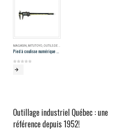
MAGASIN
,
MITUTOYO
,
OUTILS DE MESURE
Pied à coulisse numérique AOS Mitutoyo 500-196-30
0
out of 5
Outillage industriel Québec : une
référence depuis 1952!