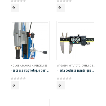
0
out of 5
0
out of 5
HOUGEN
,
MAGASIN
,
PERCEUSES
MAGASIN
,
MITUTOYO
,
OUTILS DE MESURE
Perceuse magnétique portable Hougen HMD906
Pied à coulisse numérique 8″ Mitutoyo
0
out of 5
0
out of 5