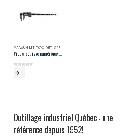
MAGASIN
,
MITUTOYO
,
OUTILS DE MESURE
Pied à coulisse numérique AOS Mitutoyo 500-196-30
0
out of 5
Outillage industriel Québec : une
référence depuis 1952!