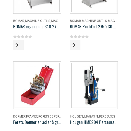
BOMAR
,
MACHINE-OUTILS
,
MAGASIN
BOMAR
,
MACHINE-OUTILS
,
MAGASIN
BOMAR ergonomic 340.278 DG
BOMAR ProfiCut 275.230 DG
0
out of 5
0
out of 5
DORMER PRAMET
,
FORETS DE PERÇAGE
,
MAGASIN
HOUGEN
,
MAGASIN
,
PERCEUSES
Forets Dormer en acier à grande vitesse
Hougen HMD904 Perceuse magnétique portable