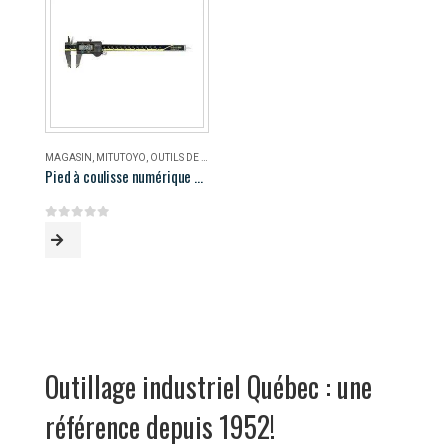
MAGASIN
,
MITUTOYO
,
OUTILS DE MESURE
Pied à coulisse numérique AOS Mitutoyo 500-196-30
0
out of 5
Outillage industriel Québec : une
référence depuis 1952!