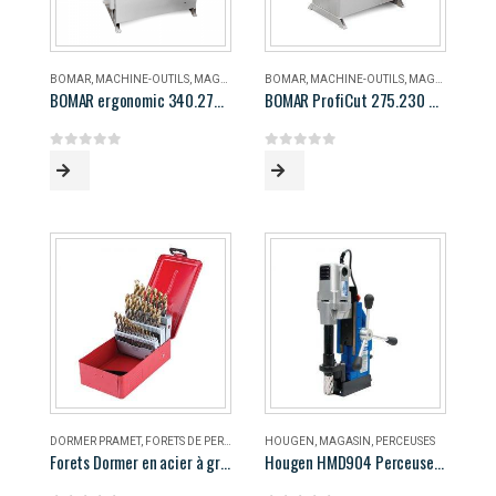
BOMAR
,
MACHINE-OUTILS
,
MAGASIN
BOMAR
,
MACHINE-OUTILS
,
MAGASIN
BOMAR ergonomic 340.278 DG
BOMAR ProfiCut 275.230 DG
0
out of 5
0
out of 5
DORMER PRAMET
,
FORETS DE PERÇAGE
,
MAGASIN
HOUGEN
,
MAGASIN
,
PERCEUSES
Forets Dormer en acier à grande vitesse
Hougen HMD904 Perceuse magnétique portable