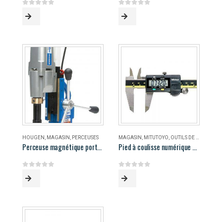
0
out of 5
0
out of 5
HOUGEN
,
MAGASIN
,
PERCEUSES
MAGASIN
,
MITUTOYO
,
OUTILS DE MESURE
Perceuse magnétique portable Hougen HMD906
Pied à coulisse numérique 8″ Mitutoyo
0
out of 5
0
out of 5