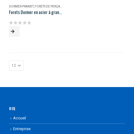
DORMER PRAMET
,
FORETS DE PERÇAGE
,
MAGASIN
Forets Dormer en acier à grande vitesse
0
out of 5
OIQ
Accueil
Entreprise