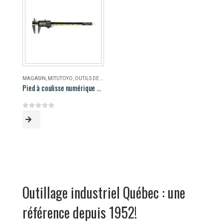
MAGASIN
,
MITUTOYO
,
OUTILS DE MESURE
Pied à coulisse numérique AOS Mitutoyo 500-196-30
0
out of 5
Outillage industriel Québec : une
référence depuis 1952!