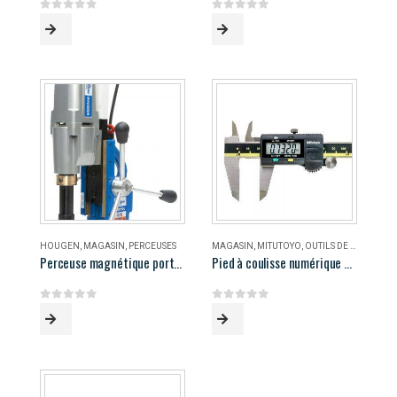
0
out of 5
0
out of 5
HOUGEN
,
MAGASIN
,
PERCEUSES
MAGASIN
,
MITUTOYO
,
OUTILS DE MESURE
Perceuse magnétique portable Hougen HMD906
Pied à coulisse numérique 8″ Mitutoyo
0
out of 5
0
out of 5