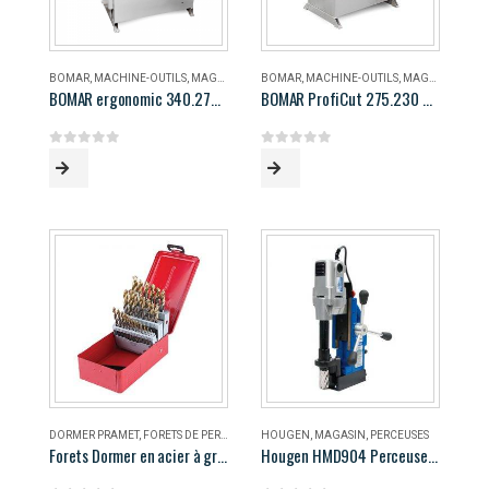
BOMAR
,
MACHINE-OUTILS
,
MAGASIN
BOMAR
,
MACHINE-OUTILS
,
MAGASIN
BOMAR ergonomic 340.278 DG
BOMAR ProfiCut 275.230 DG
0
out of 5
0
out of 5
DORMER PRAMET
,
FORETS DE PERÇAGE
,
MAGASIN
HOUGEN
,
MAGASIN
,
PERCEUSES
Forets Dormer en acier à grande vitesse
Hougen HMD904 Perceuse magnétique portable