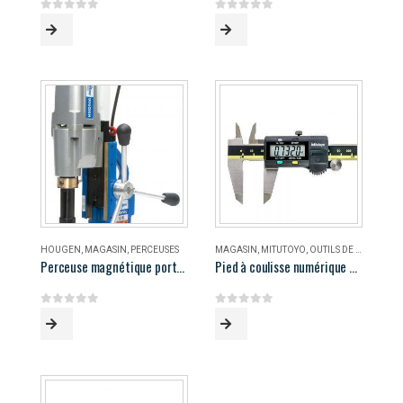
0
out of 5
0
out of 5
HOUGEN
,
MAGASIN
,
PERCEUSES
MAGASIN
,
MITUTOYO
,
OUTILS DE MESURE
Perceuse magnétique portable Hougen HMD906
Pied à coulisse numérique 8″ Mitutoyo
0
out of 5
0
out of 5