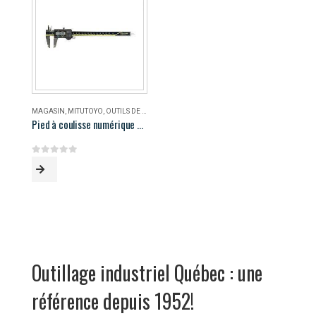
MAGASIN
,
MITUTOYO
,
OUTILS DE MESURE
Pied à coulisse numérique AOS Mitutoyo 500-196-30
0
out of 5
Outillage industriel Québec : une
référence depuis 1952!