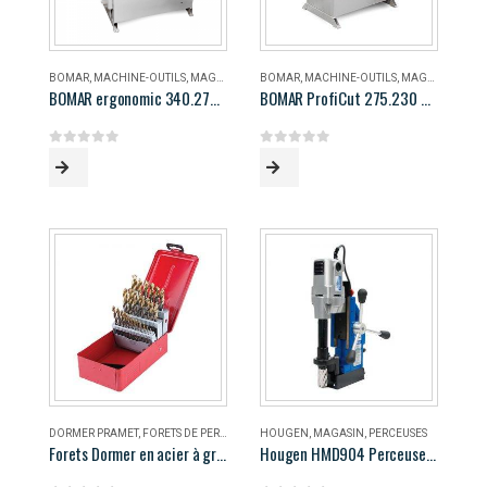
BOMAR
,
MACHINE-OUTILS
,
MAGASIN
BOMAR
,
MACHINE-OUTILS
,
MAGASIN
BOMAR ergonomic 340.278 DG
BOMAR ProfiCut 275.230 DG
0
out of 5
0
out of 5
DORMER PRAMET
,
FORETS DE PERÇAGE
,
MAGASIN
HOUGEN
,
MAGASIN
,
PERCEUSES
Forets Dormer en acier à grande vitesse
Hougen HMD904 Perceuse magnétique portable