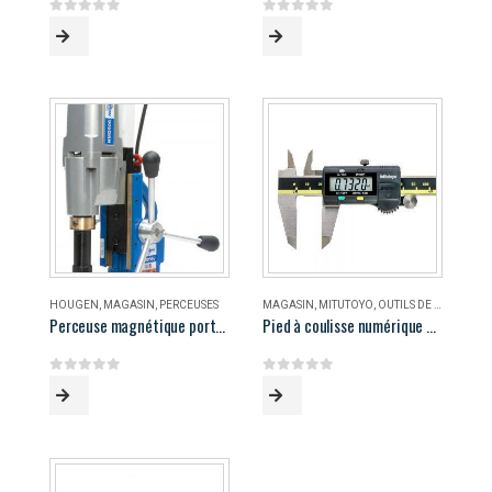
0
out of 5
0
out of 5
HOUGEN
,
MAGASIN
,
PERCEUSES
MAGASIN
,
MITUTOYO
,
OUTILS DE MESURE
Perceuse magnétique portable Hougen HMD906
Pied à coulisse numérique 8″ Mitutoyo
0
out of 5
0
out of 5