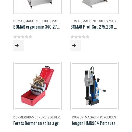
BOMAR
,
MACHINE-OUTILS
,
MAGASIN
BOMAR
,
MACHINE-OUTILS
,
MAGASIN
BOMAR ergonomic 340.278 DG
BOMAR ProfiCut 275.230 DG
0
out of 5
0
out of 5
DORMER PRAMET
,
FORETS DE PERÇAGE
,
MAGASIN
HOUGEN
,
MAGASIN
,
PERCEUSES
Forets Dormer en acier à grande vitesse
Hougen HMD904 Perceuse magnétique portable