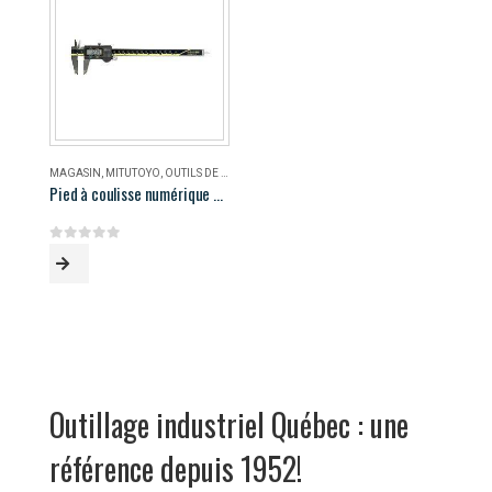
MAGASIN
,
MITUTOYO
,
OUTILS DE MESURE
Pied à coulisse numérique AOS Mitutoyo 500-196-30
0
out of 5
Outillage industriel Québec : une
référence depuis 1952!