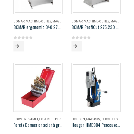
BOMAR
,
MACHINE-OUTILS
,
MAGASIN
BOMAR
,
MACHINE-OUTILS
,
MAGASIN
BOMAR ergonomic 340.278 DG
BOMAR ProfiCut 275.230 DG
0
out of 5
0
out of 5
DORMER PRAMET
,
FORETS DE PERÇAGE
,
MAGASIN
HOUGEN
,
MAGASIN
,
PERCEUSES
Forets Dormer en acier à grande vitesse
Hougen HMD904 Perceuse magnétique portable