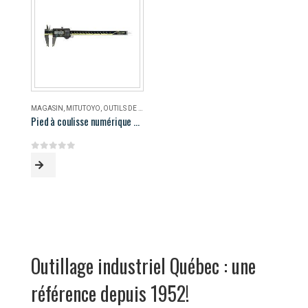
MAGASIN
,
MITUTOYO
,
OUTILS DE MESURE
Pied à coulisse numérique AOS Mitutoyo 500-196-30
0
out of 5
Outillage industriel Québec : une
référence depuis 1952!