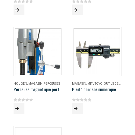
0
out of 5
0
out of 5
HOUGEN
,
MAGASIN
,
PERCEUSES
MAGASIN
,
MITUTOYO
,
OUTILS DE MESURE
Perceuse magnétique portable Hougen HMD906
Pied à coulisse numérique 8″ Mitutoyo
0
out of 5
0
out of 5