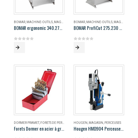
BOMAR
,
MACHINE-OUTILS
,
MAGASIN
BOMAR
,
MACHINE-OUTILS
,
MAGASIN
BOMAR ergonomic 340.278 DG
BOMAR ProfiCut 275.230 DG
0
out of 5
0
out of 5
DORMER PRAMET
,
FORETS DE PERÇAGE
,
MAGASIN
HOUGEN
,
MAGASIN
,
PERCEUSES
Forets Dormer en acier à grande vitesse
Hougen HMD904 Perceuse magnétique portable