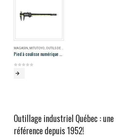
MAGASIN
,
MITUTOYO
,
OUTILS DE MESURE
Pied à coulisse numérique AOS Mitutoyo 500-196-30
0
out of 5
Outillage industriel Québec : une
référence depuis 1952!