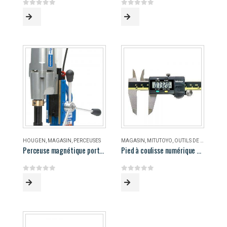
0
out of 5
0
out of 5
HOUGEN
,
MAGASIN
,
PERCEUSES
MAGASIN
,
MITUTOYO
,
OUTILS DE MESURE
Perceuse magnétique portable Hougen HMD906
Pied à coulisse numérique 8″ Mitutoyo
0
out of 5
0
out of 5