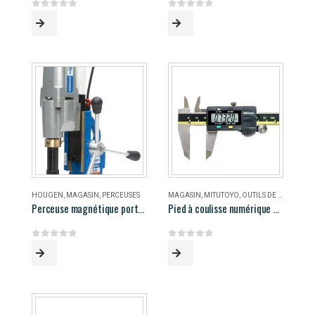
0
out of 5
0
out of 5
HOUGEN
,
MAGASIN
,
PERCEUSES
MAGASIN
,
MITUTOYO
,
OUTILS DE MESURE
Perceuse magnétique portable Hougen HMD906
Pied à coulisse numérique 8″ Mitutoyo
0
out of 5
0
out of 5