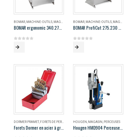
BOMAR
,
MACHINE-OUTILS
,
MAGASIN
BOMAR
,
MACHINE-OUTILS
,
MAGASIN
BOMAR ergonomic 340.278 DG
BOMAR ProfiCut 275.230 DG
0
out of 5
0
out of 5
DORMER PRAMET
,
FORETS DE PERÇAGE
,
MAGASIN
HOUGEN
,
MAGASIN
,
PERCEUSES
Forets Dormer en acier à grande vitesse
Hougen HMD904 Perceuse magnétique portable