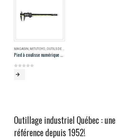
MAGASIN
,
MITUTOYO
,
OUTILS DE MESURE
Pied à coulisse numérique AOS Mitutoyo 500-196-30
0
out of 5
Outillage industriel Québec : une
référence depuis 1952!