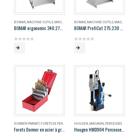
BOMAR
,
MACHINE-OUTILS
,
MAGASIN
BOMAR
,
MACHINE-OUTILS
,
MAGASIN
BOMAR ergonomic 340.278 DG
BOMAR ProfiCut 275.230 DG
0
out of 5
0
out of 5
DORMER PRAMET
,
FORETS DE PERÇAGE
,
MAGASIN
HOUGEN
,
MAGASIN
,
PERCEUSES
Forets Dormer en acier à grande vitesse
Hougen HMD904 Perceuse magnétique portable