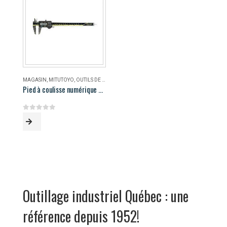
MAGASIN
,
MITUTOYO
,
OUTILS DE MESURE
Pied à coulisse numérique AOS Mitutoyo 500-196-30
0
out of 5
Outillage industriel Québec : une
référence depuis 1952!