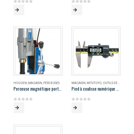
0
out of 5
0
out of 5
HOUGEN
,
MAGASIN
,
PERCEUSES
MAGASIN
,
MITUTOYO
,
OUTILS DE MESURE
Perceuse magnétique portable Hougen HMD906
Pied à coulisse numérique 8″ Mitutoyo
0
out of 5
0
out of 5