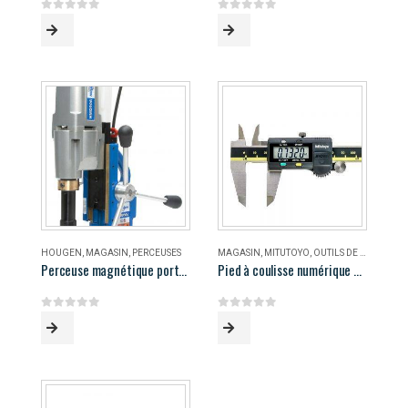
0
out of 5
0
out of 5
HOUGEN
,
MAGASIN
,
PERCEUSES
MAGASIN
,
MITUTOYO
,
OUTILS DE MESURE
Perceuse magnétique portable Hougen HMD906
Pied à coulisse numérique 8″ Mitutoyo
0
out of 5
0
out of 5