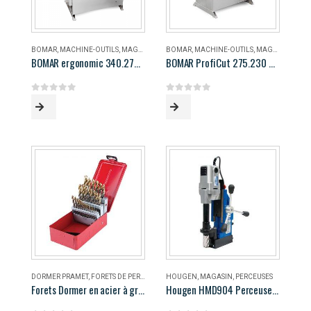
BOMAR
,
MACHINE-OUTILS
,
MAGASIN
BOMAR
,
MACHINE-OUTILS
,
MAGASIN
BOMAR ergonomic 340.278 DG
BOMAR ProfiCut 275.230 DG
0
out of 5
0
out of 5
DORMER PRAMET
,
FORETS DE PERÇAGE
,
MAGASIN
HOUGEN
,
MAGASIN
,
PERCEUSES
Forets Dormer en acier à grande vitesse
Hougen HMD904 Perceuse magnétique portable