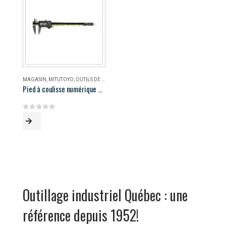
MAGASIN
,
MITUTOYO
,
OUTILS DE MESURE
Pied à coulisse numérique AOS Mitutoyo 500-196-30
0
out of 5
Outillage industriel Québec : une
référence depuis 1952!