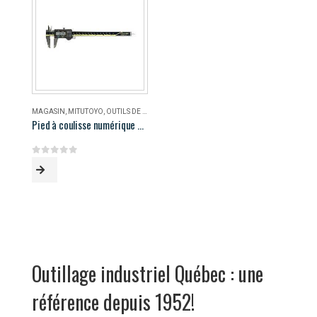
MAGASIN
,
MITUTOYO
,
OUTILS DE MESURE
Pied à coulisse numérique AOS Mitutoyo 500-196-30
0
out of 5
Outillage industriel Québec : une
référence depuis 1952!