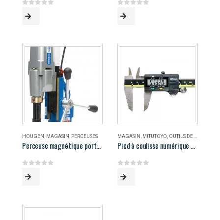
0
out of 5
0
out of 5
HOUGEN
,
MAGASIN
,
PERCEUSES
MAGASIN
,
MITUTOYO
,
OUTILS DE MESURE
Perceuse magnétique portable Hougen HMD906
Pied à coulisse numérique 8″ Mitutoyo
0
out of 5
0
out of 5