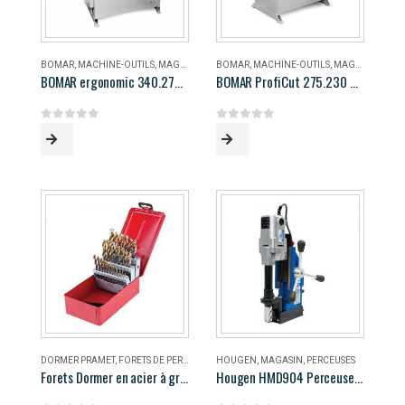
BOMAR
,
MACHINE-OUTILS
,
MAGASIN
BOMAR
,
MACHINE-OUTILS
,
MAGASIN
BOMAR ergonomic 340.278 DG
BOMAR ProfiCut 275.230 DG
0
out of 5
0
out of 5
DORMER PRAMET
,
FORETS DE PERÇAGE
,
MAGASIN
HOUGEN
,
MAGASIN
,
PERCEUSES
Forets Dormer en acier à grande vitesse
Hougen HMD904 Perceuse magnétique portable