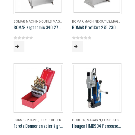
BOMAR
,
MACHINE-OUTILS
,
MAGASIN
BOMAR
,
MACHINE-OUTILS
,
MAGASIN
BOMAR ergonomic 340.278 DG
BOMAR ProfiCut 275.230 DG
0
out of 5
0
out of 5
DORMER PRAMET
,
FORETS DE PERÇAGE
,
MAGASIN
HOUGEN
,
MAGASIN
,
PERCEUSES
Forets Dormer en acier à grande vitesse
Hougen HMD904 Perceuse magnétique portable