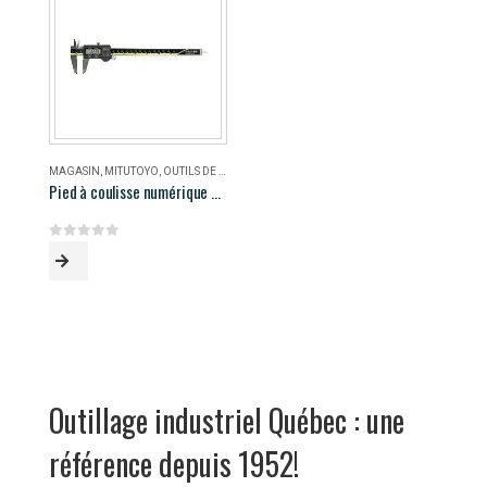
MAGASIN
,
MITUTOYO
,
OUTILS DE MESURE
Pied à coulisse numérique AOS Mitutoyo 500-196-30
0
out of 5
Outillage industriel Québec : une
référence depuis 1952!