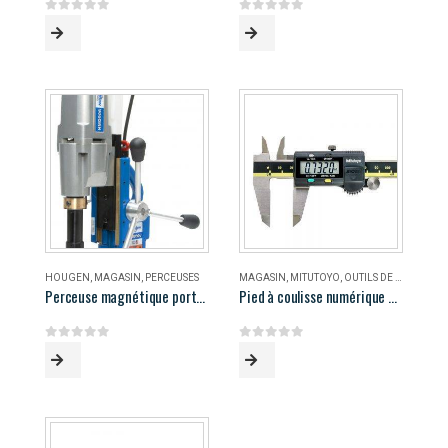
0
out of 5
0
out of 5
HOUGEN
,
MAGASIN
,
PERCEUSES
MAGASIN
,
MITUTOYO
,
OUTILS DE MESURE
Perceuse magnétique portable Hougen HMD906
Pied à coulisse numérique 8″ Mitutoyo
0
out of 5
0
out of 5