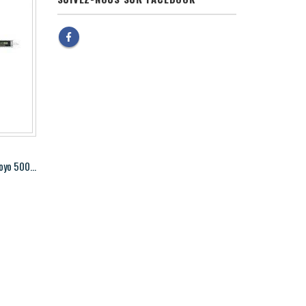
Pied à coulisse numérique AOS Mitutoyo 500-196-30