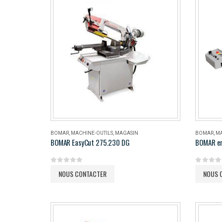
BOMAR
,
MACHINE-OUTILS
,
MAGASIN
BOMAR
,
MA
BOMAR EasyCut 275.230 DG
BOMAR e
0
out of 5
0
out of 
NOUS CONTACTER
NOUS 