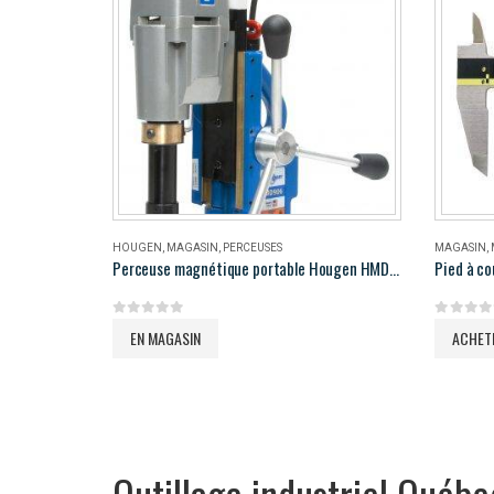
HOUGEN
,
MAGASIN
,
PERCEUSES
MAGASIN
,
Perceuse magnétique portable Hougen HMD906
Pied à co
0
out of 5
0
out of 
EN MAGASIN
ACHET
Outillage industriel Québe