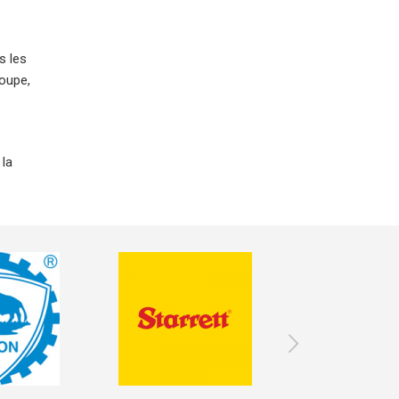
s les
coupe,
 la