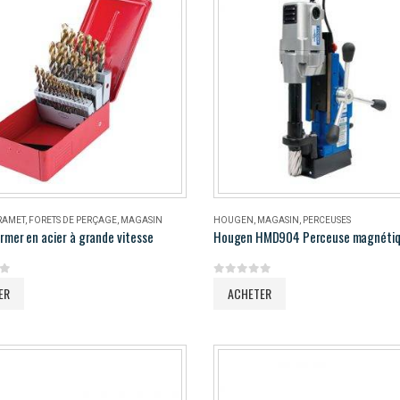
RAMET
,
FORETS DE PERÇAGE
,
MAGASIN
HOUGEN
,
MAGASIN
,
PERCEUSES
rmer en acier à grande vitesse
5
0
out of 5
ER
ACHETER