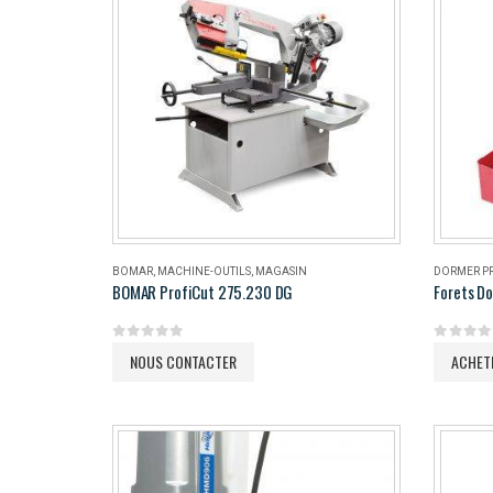
BOMAR
,
MACHINE-OUTILS
,
MAGASIN
DORMER P
BOMAR ProfiCut 275.230 DG
Forets Do
0
out of 5
0
out of 
NOUS CONTACTER
ACHET