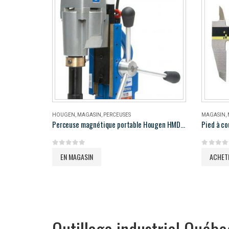
HOUGEN
,
MAGASIN
,
PERCEUSES
MAGASIN
,
Perceuse magnétique portable Hougen HMD906
Pied à co
0
out of 5
0
out of 
EN MAGASIN
ACHET
Outillage industriel Québe