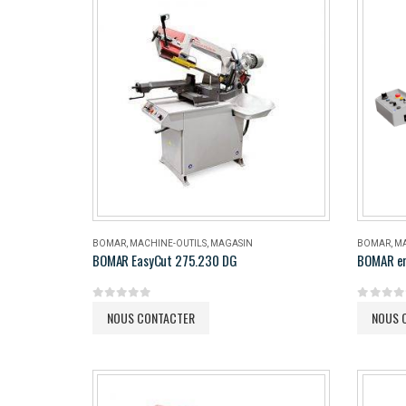
BOMAR
,
MACHINE-OUTILS
,
MAGASIN
BOMAR
,
MA
BOMAR EasyCut 275.230 DG
BOMAR e
0
out of 5
0
out of 
NOUS CONTACTER
NOUS 