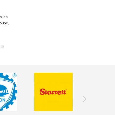
s les
coupe,
 la