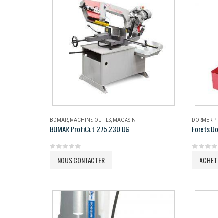
BOMAR
,
MACHINE-OUTILS
,
MAGASIN
DORMER P
BOMAR ProfiCut 275.230 DG
Forets Do
0
out of 5
0
out of 
NOUS CONTACTER
ACHET