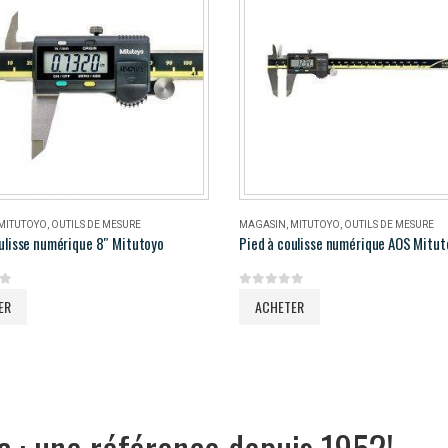
MITUTOYO
,
OUTILS DE MESURE
MAGASIN
,
MITUTOYO
,
OUTILS DE MESURE
ulisse numérique 8″ Mitutoyo
5
0
out of 5
ER
ACHETER
c : une référence depuis 1952!