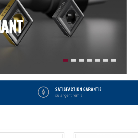
T
SATISFACTION GARANTIE
ou argent remis