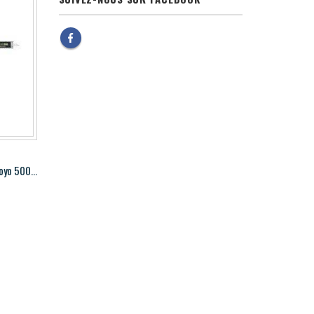
Pied à coulisse numérique AOS Mitutoyo 500-196-30