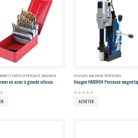
RAMET
,
FORETS DE PERÇAGE
,
MAGASIN
HOUGEN
,
MAGASIN
,
PERCEUSES
rmer en acier à grande vitesse
5
0
out of 5
ER
ACHETER