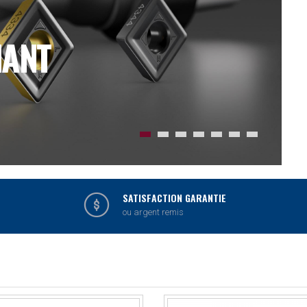
T
SATISFACTION GARANTIE
ou argent remis