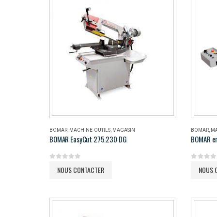
BOMAR
,
MACHINE-OUTILS
,
MAGASIN
BOMAR
,
MA
BOMAR EasyCut 275.230 DG
BOMAR e
0
out of 5
0
out of 
NOUS CONTACTER
NOUS 