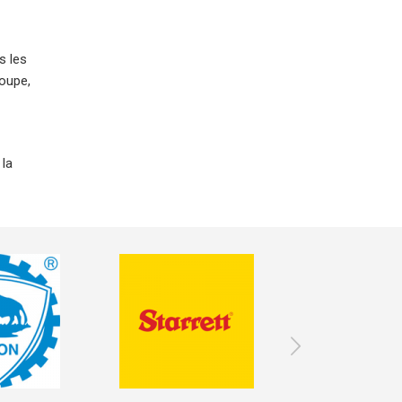
s les
coupe,
 la