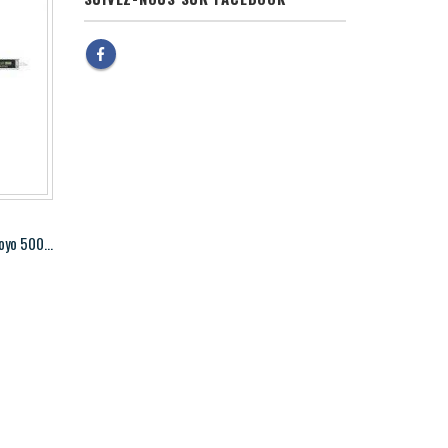
Pied à coulisse numérique AOS Mitutoyo 500-196-30