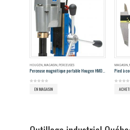
HOUGEN
,
MAGASIN
,
PERCEUSES
MAGASIN
,
Perceuse magnétique portable Hougen HMD906
Pied à co
0
out of 5
0
out of 
EN MAGASIN
ACHET
Outillage industriel Québe