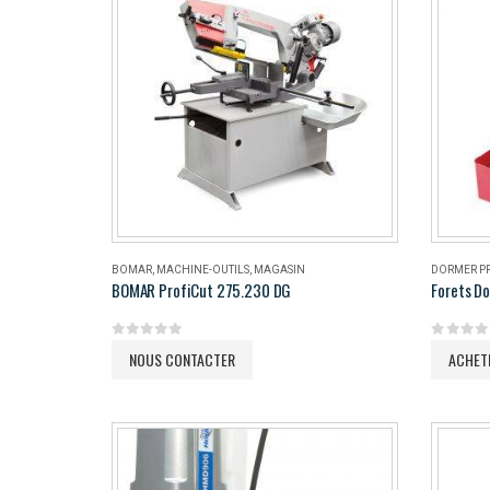
BOMAR
,
MACHINE-OUTILS
,
MAGASIN
DORMER P
BOMAR ProfiCut 275.230 DG
Forets Do
0
out of 5
0
out of 
NOUS CONTACTER
ACHET