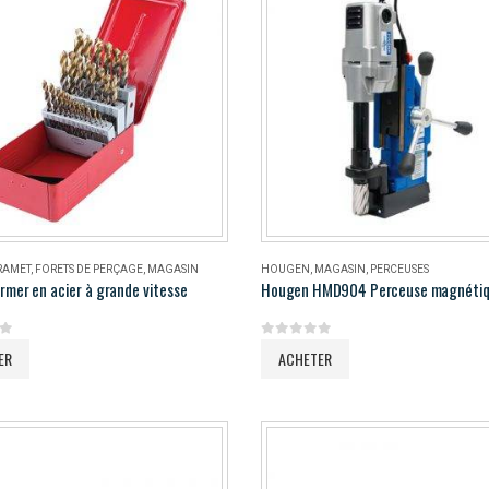
RAMET
,
FORETS DE PERÇAGE
,
MAGASIN
HOUGEN
,
MAGASIN
,
PERCEUSES
rmer en acier à grande vitesse
5
0
out of 5
ER
ACHETER