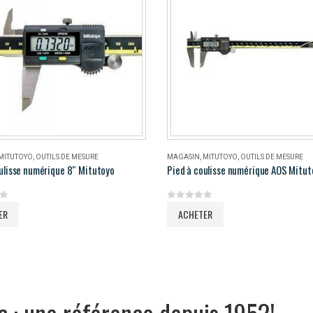
MITUTOYO
,
OUTILS DE MESURE
MAGASIN
,
MITUTOYO
,
OUTILS DE MESURE
ulisse numérique 8″ Mitutoyo
5
0
out of 5
ER
ACHETER
c : une référence depuis 1952!