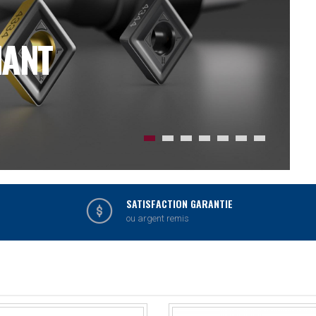
T
SATISFACTION GARANTIE
ou argent remis