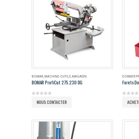
BOMAR
,
MACHINE-OUTILS
,
MAGASIN
DORMER P
BOMAR ProfiCut 275.230 DG
Forets Do
0
out of 5
0
out of 
NOUS CONTACTER
ACHET