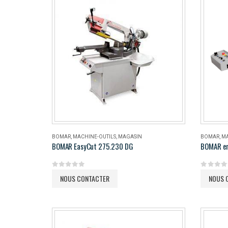
BOMAR
,
MACHINE-OUTILS
,
MAGASIN
BOMAR
,
MA
BOMAR EasyCut 275.230 DG
BOMAR e
0
out of 5
0
out of 
NOUS CONTACTER
NOUS 