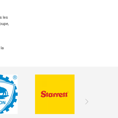
s les
coupe,
 la