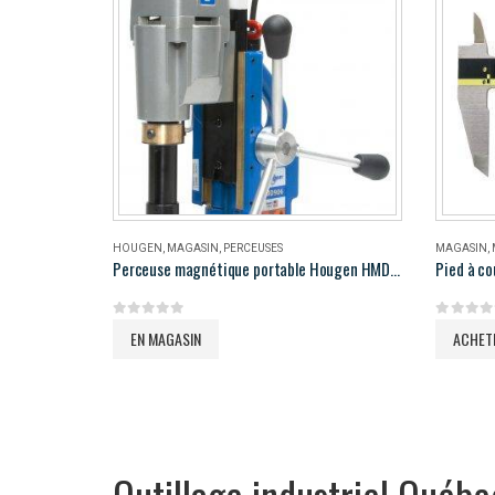
HOUGEN
,
MAGASIN
,
PERCEUSES
MAGASIN
,
Perceuse magnétique portable Hougen HMD906
Pied à co
0
out of 5
0
out of 
EN MAGASIN
ACHET
Outillage industriel Québe