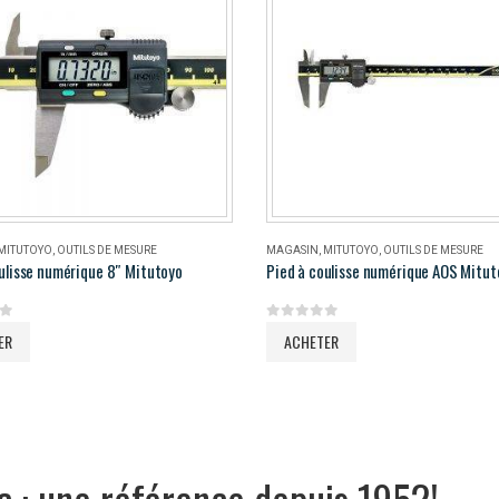
MITUTOYO
,
OUTILS DE MESURE
MAGASIN
,
MITUTOYO
,
OUTILS DE MESURE
ulisse numérique 8″ Mitutoyo
5
0
out of 5
ER
ACHETER
c : une référence depuis 1952!