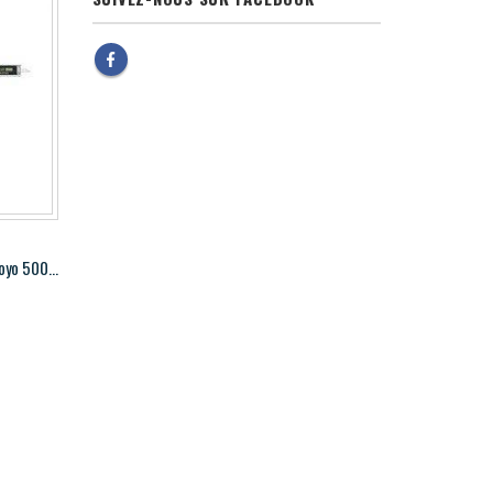
Pied à coulisse numérique AOS Mitutoyo 500-196-30