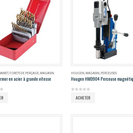
RAMET
,
FORETS DE PERÇAGE
,
MAGASIN
HOUGEN
,
MAGASIN
,
PERCEUSES
rmer en acier à grande vitesse
5
0
out of 5
ER
ACHETER