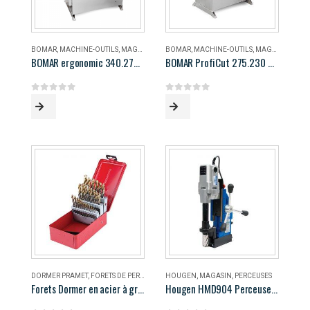
BOMAR
,
MACHINE-OUTILS
,
MAGASIN
BOMAR
,
MACHINE-OUTILS
,
MAGASIN
BOMAR ergonomic 340.278 DG
BOMAR ProfiCut 275.230 DG
0
out of 5
0
out of 5
DORMER PRAMET
,
FORETS DE PERÇAGE
,
MAGASIN
HOUGEN
,
MAGASIN
,
PERCEUSES
Forets Dormer en acier à grande vitesse
Hougen HMD904 Perceuse magnétique portable