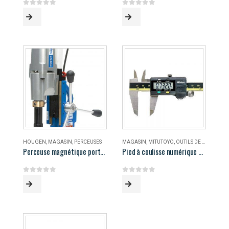
0
out of 5
0
out of 5
HOUGEN
,
MAGASIN
,
PERCEUSES
MAGASIN
,
MITUTOYO
,
OUTILS DE MESURE
Perceuse magnétique portable Hougen HMD906
Pied à coulisse numérique 8″ Mitutoyo
0
out of 5
0
out of 5