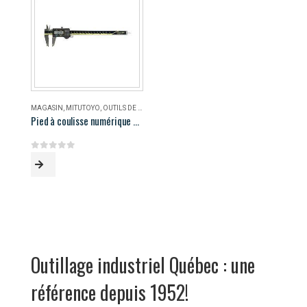
MAGASIN
,
MITUTOYO
,
OUTILS DE MESURE
Pied à coulisse numérique AOS Mitutoyo 500-196-30
0
out of 5
Outillage industriel Québec : une
référence depuis 1952!